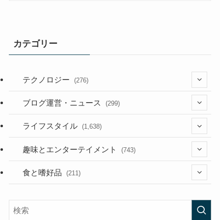
カテゴリー
テクノロジー
(276)
(36)
ブログ運営・ニュース
(299)
(187)
(118)
ライフスタイル
(1,638)
(53)
(181)
(394)
趣味とエンターテイメント
(743)
(282)
(56)
食と嗜好品
(211)
(58)
(38)
(44)
(407)
(473)
(167)