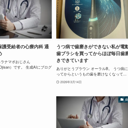
保護受給者の心療内科 通
うつ病で歯磨きができない私が電
め
歯ブラシを買ってからほぼ毎日歯
きできています
ヘラナマポおじさん
erOjisan）です。 生成AIにブログ
ありがとうブラウン オーラルB。 うつ病
ってからというもの歯を磨けなくなって...
2026年3月14日