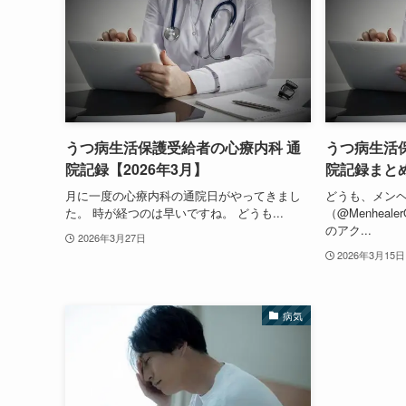
うつ病生活保護受給者の心療内科 通
うつ病生活
院記録【2026年3月】
院記録まと
月に一度の心療内科の通院日がやってきまし
どうも、メン
た。 時が経つのは早いですね。 どうも...
（@Menheal
のアク...
2026年3月27日
2026年3月15日
病気