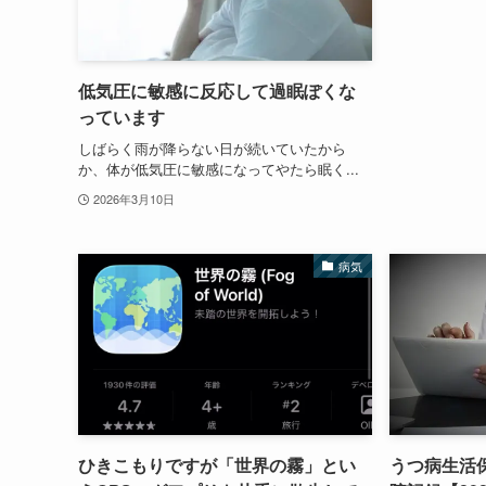
低気圧に敏感に反応して過眠ぽくな
っています
しばらく雨が降らない日が続いていたから
か、体が低気圧に敏感になってやたら眠く...
2026年3月10日
病気
ひきこもりですが「世界の霧」とい
うつ病生活