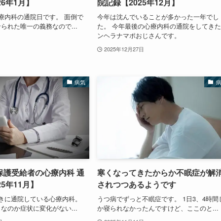
26年1月】
院記録【2025年12月】
療内科の通院日です。 面倒で
今年は沈んでいることが多かった一年でし
られた唯一の義務なので...
た。 今年最後の心療内科の通院をしてき
ンヘラナマポおじさんです。
2025年12月27日
病気
保護受給者の心療内科 通
寒くなってきたからか不眠症が解
25年11月】
されつつあるようです
きに通院している心療内科。
うつ病でずっと不眠症です。 1日3、4時間
なのか症状に変化がない...
か寝られなかったんですけど、ここのと...