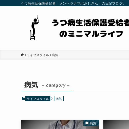
うつ病生活保護受給者「メンヘラナマポおじさん」の日記ブログ。
ライフスタイル
病気
病気
– category –
ライフスタイル
病気
病気