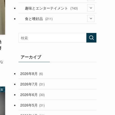
(53)
(181)
(394)
趣味とエンターテイメント
(743)
(282)
(56)
食と嗜好品
(211)
(58)
(38)
(44)
(407)
(473)
(167)
動
(165)
(114)
磨
(33)
アーカイブ
にな
(59)
2026年8月
(6)
(248)
2026年7月
(31)
病気
2026年6月
(30)
2026年5月
(31)