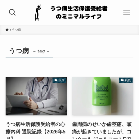
うつ病
うつ病
– tag –
病気
病気
うつ病生活保護受給者の心
歯周病のせいか歯茎痛、頭
療内科 通院記録【2026年5
痛が起きていましたが、コ
月】
ンクール ジェルコートFで