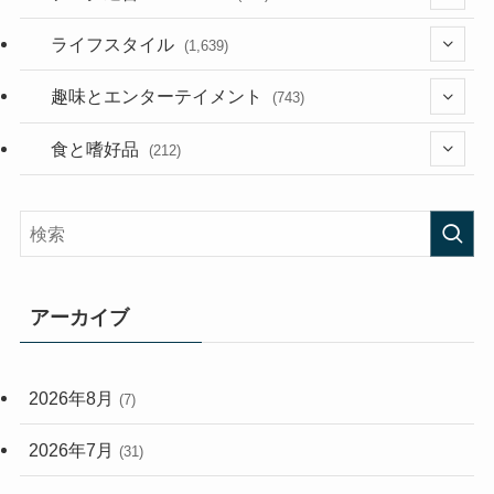
(187)
(118)
ライフスタイル
(1,639)
(53)
(181)
(394)
趣味とエンターテイメント
(743)
(282)
(56)
食と嗜好品
(212)
(58)
(38)
(45)
(408)
(473)
(167)
(165)
(114)
アーカイブ
(33)
(59)
2026年8月
(7)
(248)
2026年7月
(31)