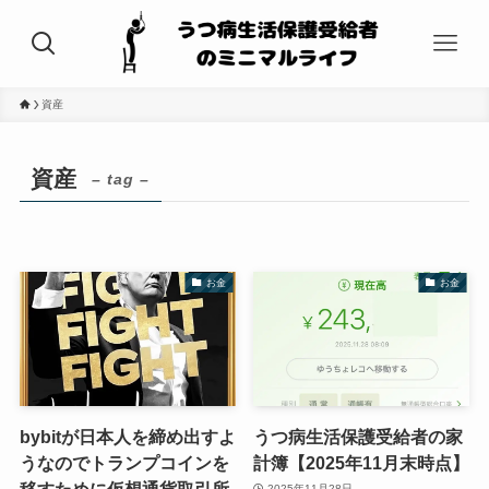
資産
資産
– tag –
お金
お金
bybitが日本人を締め出すよ
うつ病生活保護受給者の家
うなのでトランプコインを
計簿【2025年11月末時点】
移すために仮想通貨取引所
2025年11月28日