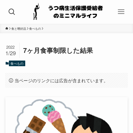
食と嗜好品
食べもの
2022
7ヶ月食事制限した結果
1/29
食べもの
当ページのリンクには広告が含まれています。