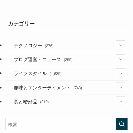
カテゴリー
テクノロジー
(276)
ブログ運営・ニュース
(36)
(299)
(187)
ライフスタイル
(118)
(1,639)
(53)
(181)
趣味とエンターテイメント
(394)
(743)
(282)
食と嗜好品
(56)
(212)
(58)
(38)
(45)
(408)
(473)
(167)