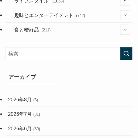
(118)
ライフスタイル
(1,638)
(53)
(181)
(394)
趣味とエンターテイメント
(742)
(282)
(56)
食と嗜好品
(211)
(58)
(38)
(44)
(407)
(472)
(167)
(165)
(114)
アーカイブ
(33)
(59)
2026年8月
(5)
(248)
2026年7月
(31)
2026年6月
(30)