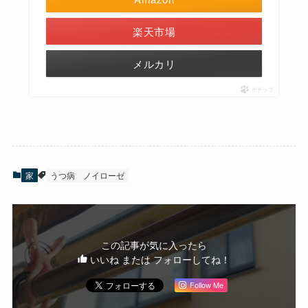
楽天市場
メルカリ
ポチップ
家
うつ病
ノイローゼ
この記事が気に入ったら
いいね または フォローしてね！
Follow Me