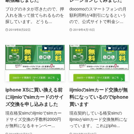
ブログのネタが尽きたので、押
docomoのスマートフォンの月
入れを漁って捨てられるものを
額利用料が4割引になるという
探しています。 どうも...
ので、公式サイトで料金シ...
2019年8月22日
2019年4月15日
ガジェット
ガジェット
iphone XSに買い換える前
iijmioのsimカード交換が無
にiijmioでsimカードのサイ
料になっているのでiphone
ズ交換を申し込みました
買います
現在格安simのiijmioでsimカー
現在契約している格安simの
ドサイズ交換の手数料2000円
iijmioがsimカード交換無料にな
が無料になるキャンペー...
っています。 これはipho...
2018年10月31日
2018年10月10日