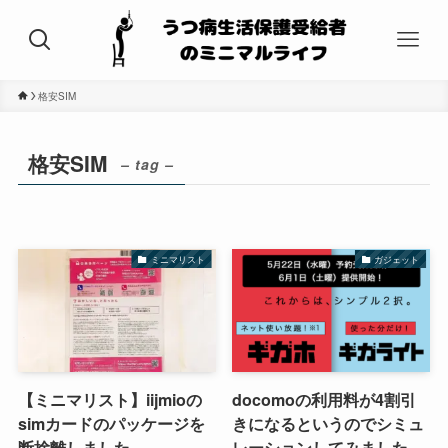
格安SIM
格安SIM
– tag –
ミニマリスト
ガジェット
【ミニマリスト】iijmioの
docomoの利用料が4割引
simカードのパッケージを
きになるというのでシミュ
断捨離しました
レーションしてみました