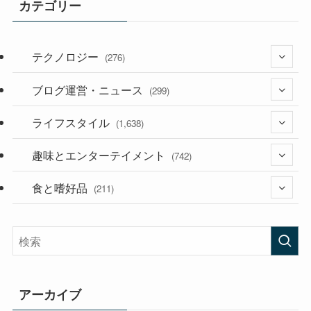
カテゴリー
テクノロジー
(276)
ブログ運営・ニュース
(36)
(299)
(187)
ライフスタイル
(118)
(1,638)
(53)
(181)
趣味とエンターテイメント
(394)
(742)
(282)
食と嗜好品
(56)
(211)
(58)
(38)
(44)
(407)
(472)
(167)
(165)
(114)
アーカイブ
(33)