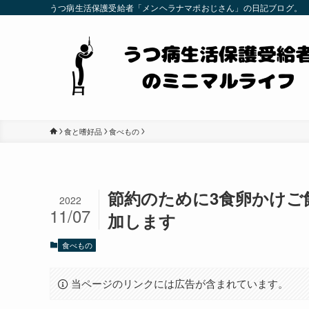
うつ病生活保護受給者「メンヘラナマポおじさん」の日記ブログ。
食と嗜好品
食べもの
節約のために3食卵かけ
2022
11/07
加します
食べもの
当ページのリンクには広告が含まれています。