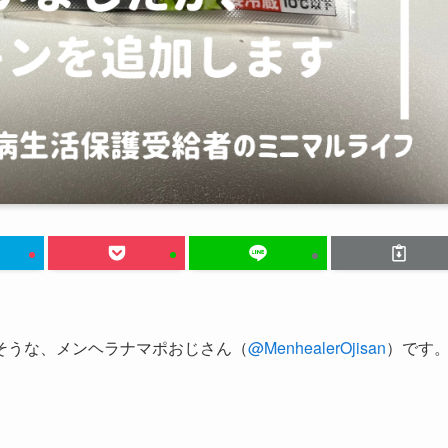
そうな、メンヘラナマポおじさん（
@MenhealerOjisan
）です