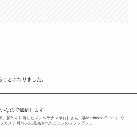
ることになりました。
らいなので節約します
節約を決意したメンヘラナマポおじさん（@MenhealerOjisan）で
プカメラ 昨年末に発売されたニコンのフラッグシ...