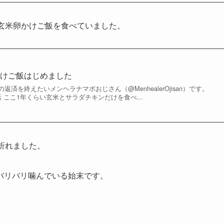
玄米卵かけご飯を食べていました。
かけご飯はじめました
済を終えたいメンヘラナマポおじさん（@MenhealerOjisan）です。
 ここ1年くらい玄米とサラダチキンだけを食べ...
折れました。
バリバリ噛んでいる始末です。