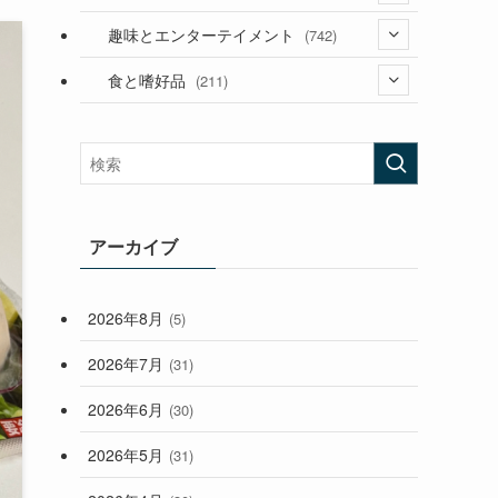
(53)
(181)
(394)
趣味とエンターテイメント
(742)
(282)
(56)
食と嗜好品
(211)
(58)
(38)
(44)
(407)
(472)
(167)
(165)
(114)
(33)
アーカイブ
(59)
2026年8月
(5)
(248)
2026年7月
(31)
2026年6月
(30)
2026年5月
(31)