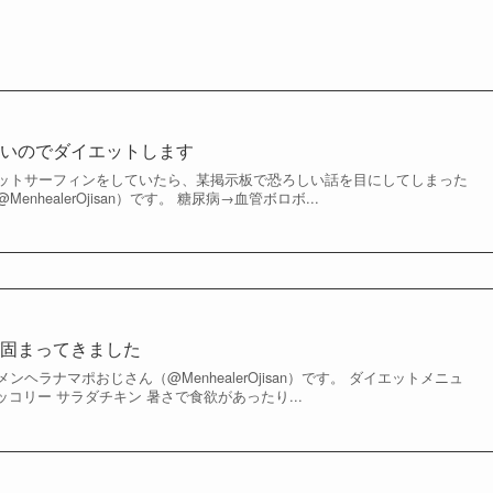
怖いのでダイエットします
ットサーフィンをしていたら、某掲示板で恐ろしい話を目にしてしまった
nhealerOjisan）です。 糖尿病→血管ボロボ...
が固まってきました
ヘラナマポおじさん（@MenhealerOjisan）です。 ダイエットメニュ
ッコリー サラダチキン 暑さで食欲があったり...