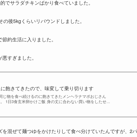
目的でサラダチキンばかり食べていました。
その後5kgくらいリバウンドしました。
で節約生活に入りました。
が悪すぎました。
飯に飽きてきたので、味変して乗り切ります
同じ物を食べ続けるのに飽きてきたメンヘラナマポおじさん
an）です。 1日3食玄米卵かけご飯 身の丈に合わない買い物をしたせ...
ズを混ぜて麺つゆをかけたりして食べ分けていたんですが、2