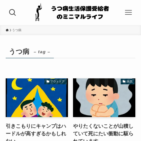
うつ病
うつ病
– tag –
アウトドア
病気
引きこもりにキャンプはハ
やりたくないことが山積し
ードルが高すぎるかもしれ
ていて死にたい衝動に駆ら
ない
れています