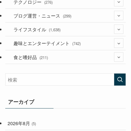
テクノロジー
(276)
ブログ運営・ニュース
(36)
(299)
(187)
ライフスタイル
(118)
(1,638)
(53)
(181)
趣味とエンターテイメント
(394)
(742)
(282)
食と嗜好品
(56)
(211)
(58)
(38)
(44)
(407)
(472)
(167)
(165)
(114)
アーカイブ
(33)
(59)
2026年8月
(5)
(248)