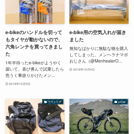
e-bikeのハンドルを切って
e-bike用の空気入れが届き
もタイヤが動かないので、
ました
六角レンチを買ってきまし
無知なばかりに無駄な物を購入
た
してしまった、メンヘラナマポ
おじさん（@MenhealerO...
1年半待ったe-bikeがようやく
届いて、喜び勇んで試乗したら
2019年10月4日
危うく事故りかけたメン...
2019年10月5日
アウトドア
e-bike