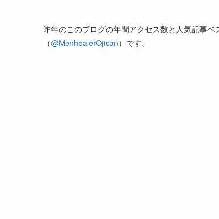
昨年のこのブログの年間アクセス数と人気記事ベ
（
@MenhealerOjisan
）です。